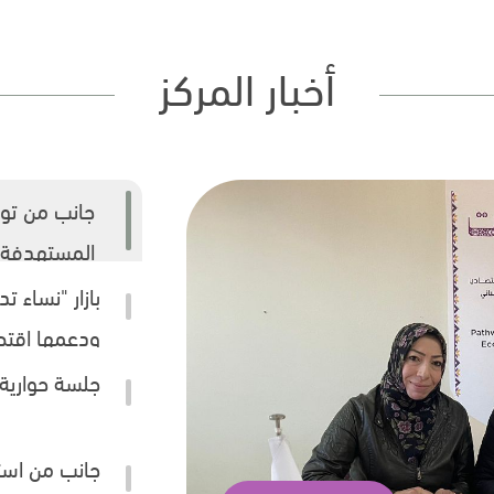
أخبار المركز
جانب من توق
المستهدفة 
بازار "نساء 
ودعمها اقتص
جلسة حوارية
جانب من است